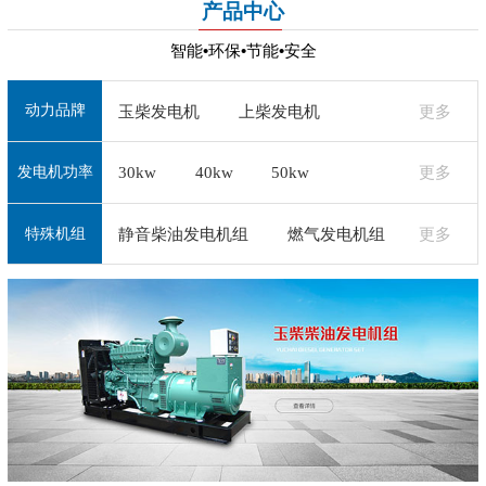
产品中心
智能•环保•节能•安全
动力品牌
玉柴发电机
上柴发电机
更多
30kw
40kw
50kw
更多
潍柴发电机
济柴发电机
+
发电机功率
+
通柴发电机
无锡动力发电机
静音柴油发电机组
燃气发电机组
更多
特殊机组
道依茨发电机
沃尔沃发电机
+
珀金斯发电机