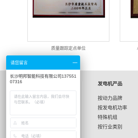
质量跟踪定点单位
请您留言
长沙明邦智能科技有限公司137551
07316
应用案例
发电机产品
单位·办公
按动力品牌
矿山·养殖
按发电机功率
酒店·宾馆
特殊机组
地产·企业
按行业类别
学校·工厂