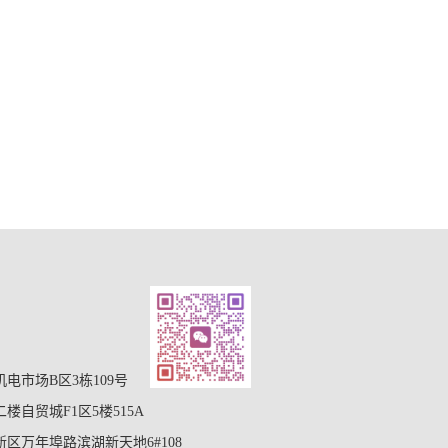
电市场B区3栋109号
自贸城F1区5楼515A
区万年埠路滨湖新天地6#108