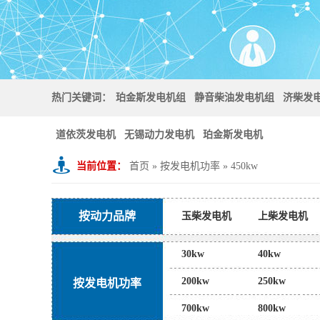
热门关键词：
珀金斯发电机组
静音柴油发电机组
济柴发
道依茨发电机
无锡动力发电机
珀金斯发电机
当前位置：
首页
»
按发电机功率
»
450kw
按动力品牌
玉柴发电机
上柴发电机
东风康明斯发电机
奔驰发
30kw
40kw
200kw
250kw
按发电机功率
700kw
800kw