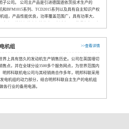
团子公司。 公司主产品是引进德国道依茨技术生产的
柴油机和BFM1015系列、TCD2015系列以及具有自主知识产权
发电机组，产品性能优良，功率覆盖范围广，具有功率大、
噪音小、维护保养方便等优点，广泛应用于载重汽车、豪
械、石油设备、发电机组等领域。
>>查看详情
发电机组
世界上具有悠久的发动机生产销售历史。公司在英国墁切
售点，并在全球分设3500多个服务网点，为世界范围内
。明邦科联机电公司与其经销商合作多年，明邦科联采用
斯 发电机组的动力部分，结合明邦科联自主生产的电机组
用做各行业的备用电源。