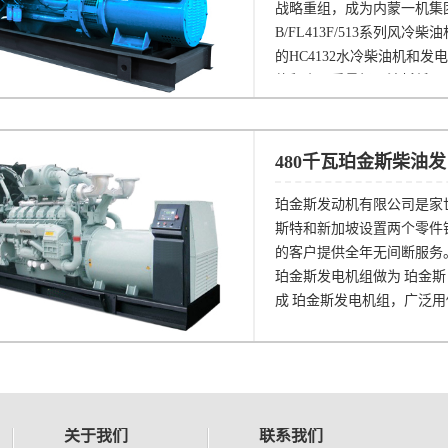
战略重组，成为内蒙一机集
B/FL413F/513系列风冷
的HC4132水冷柴油机和
体积小、重量轻、油耗低、
华客车、特种汽车、工程机
480千瓦珀金斯柴油
珀金斯发动机有限公司是家
斯特和新加坡设置两个零件销
的客户提供全年无间断服务
珀金斯发电机组做为 珀金
成 珀金斯发电机组，广泛
关于我们
联系我们