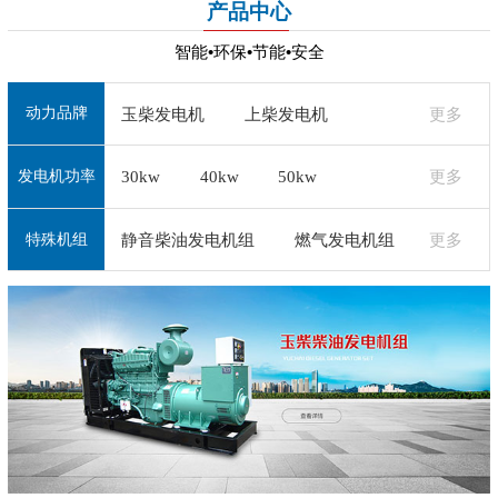
产品中心
智能•环保•节能•安全
动力品牌
玉柴发电机
上柴发电机
更多
30kw
40kw
50kw
更多
潍柴发电机
济柴发电机
+
发电机功率
+
通柴发电机
无锡动力发电机
静音柴油发电机组
燃气发电机组
更多
特殊机组
道依茨发电机
沃尔沃发电机
+
珀金斯发电机