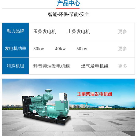
产品中心
智能•环保•节能•安全
动力品牌
玉柴发电机
上柴发电机
更多
30kw
40kw
50kw
更多
潍柴发电机
济柴发电机
+
发电机功率
+
通柴发电机
无锡动力发电机
静音柴油发电机组
燃气发电机组
更多
特殊机组
道依茨发电机
沃尔沃发电机
+
珀金斯发电机