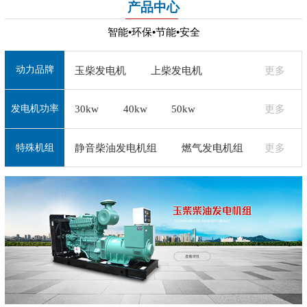
产品中心
智能•环保•节能•安全
动力品牌
玉柴发电机
上柴发电机
更多
30kw
40kw
50kw
更多
潍柴发电机
济柴发电机
+
发电机功率
+
通柴发电机
无锡动力发电机
静音柴油发电机组
燃气发电机组
更多
特殊机组
道依茨发电机
沃尔沃发电机
+
珀金斯发电机