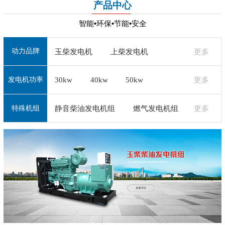
产品中心
智能•环保•节能•安全
动力品牌
玉柴发电机
上柴发电机
更多
30kw
40kw
50kw
更多
潍柴发电机
济柴发电机
+
发电机功率
+
通柴发电机
无锡动力发电机
静音柴油发电机组
燃气发电机组
更多
特殊机组
道依茨发电机
沃尔沃发电机
+
珀金斯发电机